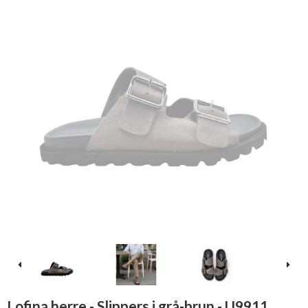
Lofina herre - Slippers i grå-brun - U9911