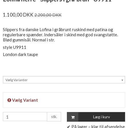
1.100,00 DKK
2.200,00 DKK
Slippers fra danske Lofina i gråbrunt ruskind med patina og
regulerbare spænder. Indersåler i skind med god svangstøtte.
Blød gummisål. Normal i str.
style U9911
London dark taupe
Vælg Varianter
Vælg Variant
stk.
Læg i kurv
✔ På lager – klar til afsendelse