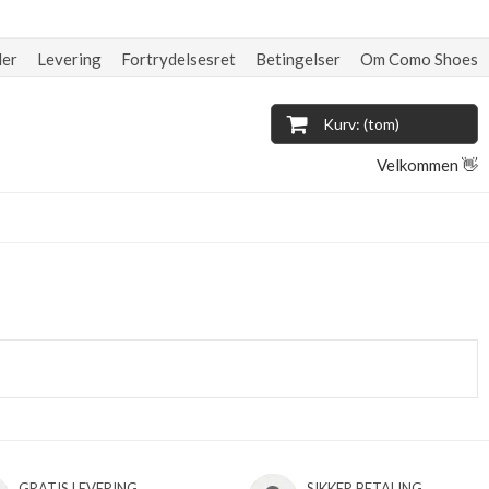
der
Levering
Fortrydelsesret
Betingelser
Om Como Shoes
Kurv: (tom)
Velkommen 👋
GRATIS LEVERING
SIKKER BETALING