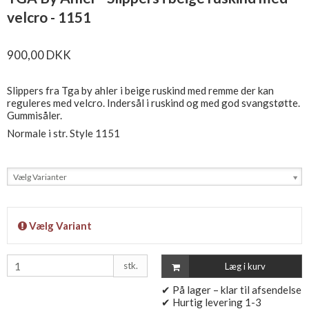
velcro - 1151
900,00 DKK
Slippers fra Tga by ahler i beige ruskind med remme der kan
reguleres med velcro. Indersål i ruskind og med god svangstøtte.
Gummisåler.
Normale i str. Style 1151
Vælg Varianter
Vælg Variant
stk.
Læg i kurv
✔ På lager – klar til afsendelse
✔ Hurtig levering 1-3