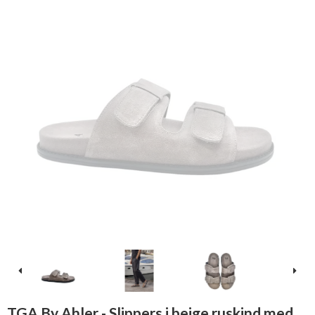
TGA By Ahler - Slippers i beige ruskind med