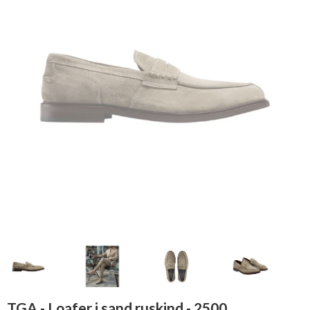
TGA - Loafer i sand ruskind - 2500