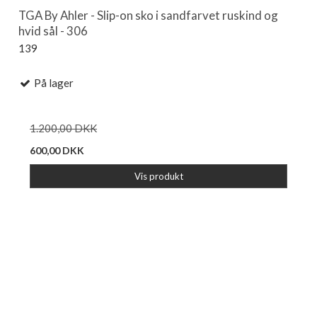
TGA By Ahler - Slip-on sko i sandfarvet ruskind og
hvid sål - 306
139
På lager
1.200,00 DKK
600,00 DKK
Vis produkt