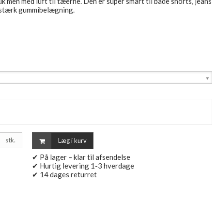
men med luft til tæerne. Den er super smart til både shorts, jeans
idstærk gummibelægning.
stk.
Læg i kurv
✔ På lager – klar til afsendelse
✔ Hurtig levering 1-3 hverdage
✔ 14 dages returret