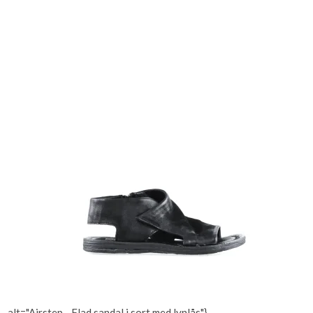
alt="Airstep - Flad sandal i sort med lynlås"}