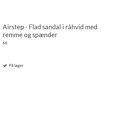
Airstep - Flad sandal i råhvid med
remme og spænder
66
På lager