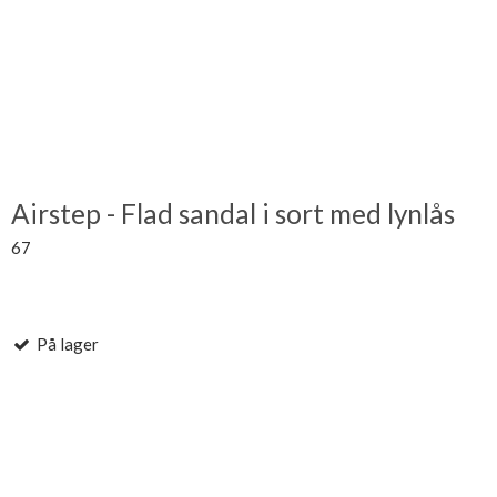
Airstep - Flad sandal i sort med lynlås
67
På lager