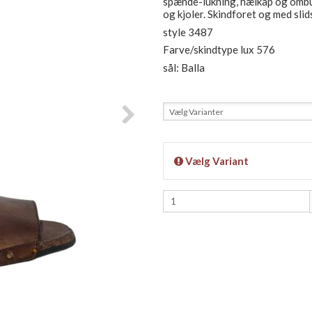
spænde-lukning, hælkap og ombuk 
og kjoler. Skindforet og med sl
style 3487
Farve/skindtype lux 576
sål: Balla
Vælg Varianter
Vælg Variant