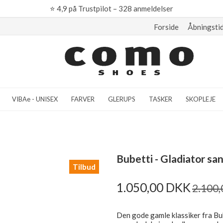
⭐
4,9 på Trustpilot – 328 anmeldelser
Forside
Åbningsti
VIBAe - UNISEX
FARVER
GLERUPS
TASKER
SKOPLEJE
Bubetti - Gladiator s
Tilbud
1.050,00 DKK
2.100
Den gode gamle klassiker fra Bub