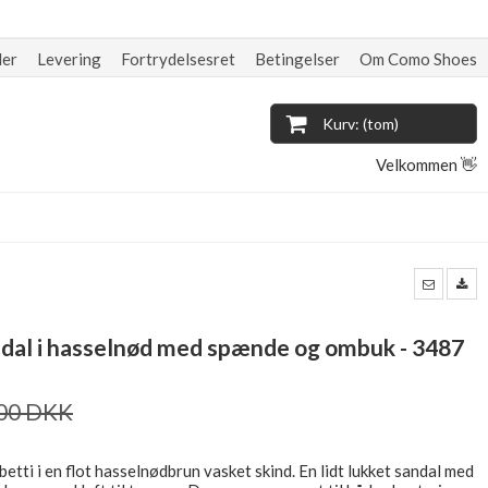
der
Levering
Fortrydelsesret
Betingelser
Om Como Shoes
Kurv: (tom)
Velkommen 👋
andal i hasselnød med spænde og ombuk - 3487
,00 DKK
etti i en flot hasselnødbrun vasket skind. En lidt lukket sandal med