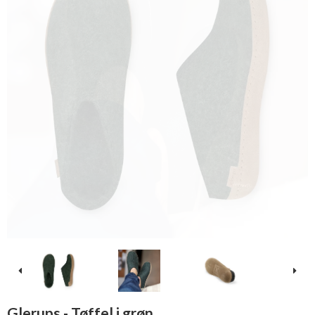
Glerups - Tøffel i grøn