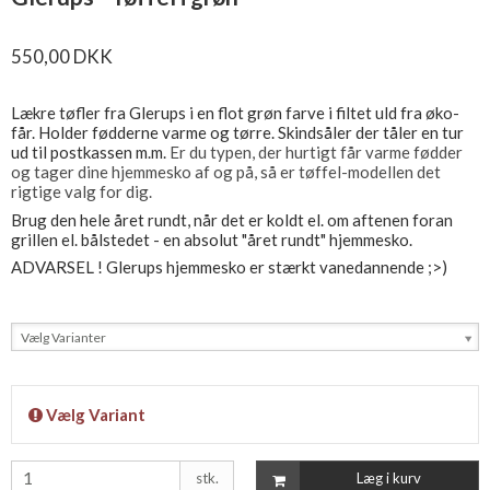
550,00 DKK
Lækre tøfler fra Glerups i en flot grøn farve i filtet uld fra øko-
får. Holder fødderne varme og tørre. Skindsåler der tåler en tur
ud til postkassen m.m.
Er du typen, der hurtigt får varme fødder
og tager dine hjemmesko af og på, så er tøffel-modellen det
rigtige valg for dig.
Brug den hele året rundt, når det er koldt el. om aftenen foran
grillen el. bålstedet - en absolut "året rundt" hjemmesko.
ADVARSEL ! Glerups hjemmesko er stærkt vanedannende ;>)
Vælg Varianter
Vælg Variant
stk.
Læg i kurv