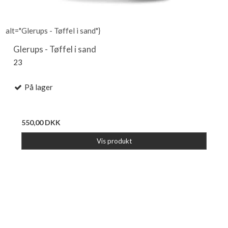
alt="Glerups - Tøffel i sand"}
Glerups - Tøffel i sand
23
På lager
550,00 DKK
Vis produkt