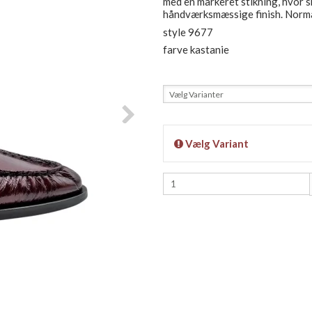
med en markeret stikning, hvor s
håndværksmæssige finish. Normal
style 9677
farve kastanie
Vælg Varianter
Vælg Variant