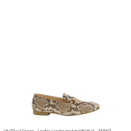
alt="Paul Green - Loafer i snake med guldbidsel - 2596"}