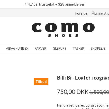
⭐
4,9 på Trustpilot – 328 anmeldelser
Forside
Åbningsti
VIBAe - UNISEX
FARVER
GLERUPS
TASKER
SKOPLEJE
Billi Bi - Loafer i cog
Tilbud
750,00 DKK
1.500,0
Håndlavet loafer, udført i cogna