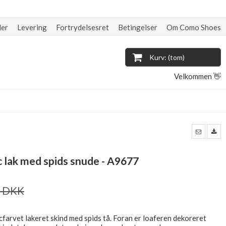
der
Levering
Fortrydelsesret
Betingelser
Om Como Shoes
Kurv: (tom)
Velkommen 👋
nac lak med spids snude - A9677
0 DKK
cfarvet lakeret skind med spids tå. Foran er loaferen dekoreret