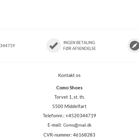
INGEN BETALING
0344719
FØR AFSENDELSE
Kontakt os
Como Shoes
Torvet 1, st. th.
5500 Middelfart
Telefonnr.
:
+4520344719
E-mail
:
CVR-nummer
:
46168283