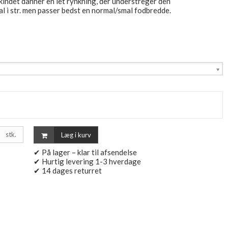
kindet danner en let rynkning, der understreger den
 i str. men passer bedst en normal/smal fodbredde.
stk.
Læg i kurv
✔ På lager – klar til afsendelse
✔ Hurtig levering 1-3 hverdage
✔ 14 dages returret