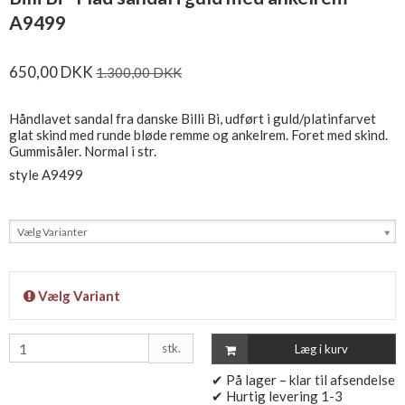
A9499
650,00 DKK
1.300,00 DKK
Håndlavet sandal fra danske Billi Bi, udført i guld/platinfarvet
glat skind med runde bløde remme og ankelrem. Foret med skind.
Gummisåler. Normal i str.
style A9499
Vælg Varianter
Vælg Variant
stk.
Læg i kurv
✔ På lager – klar til afsendelse
✔ Hurtig levering 1-3