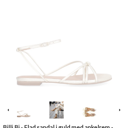
Billi Bi - Flad sandal i guld med ankelrem -