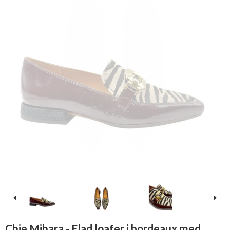
Chie Mihara - Flad loafer i bordeaux med