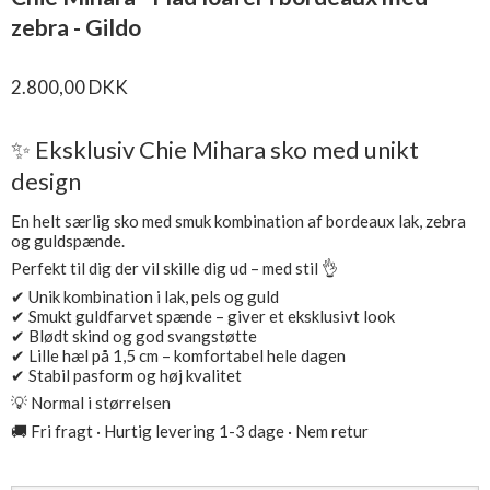
zebra - Gildo
2.800,00 DKK
✨ Eksklusiv Chie Mihara sko med unikt
design
En helt særlig sko med smuk kombination af bordeaux lak, zebra
og guldspænde.
Perfekt til dig der vil skille dig ud – med stil 👌
✔ Unik kombination i lak, pels og guld
✔ Smukt guldfarvet spænde – giver et eksklusivt look
✔ Blødt skind og god svangstøtte
✔ Lille hæl på 1,5 cm – komfortabel hele dagen
✔ Stabil pasform og høj kvalitet
💡 Normal i størrelsen
🚚 Fri fragt · Hurtig levering 1-3 dage · Nem retur