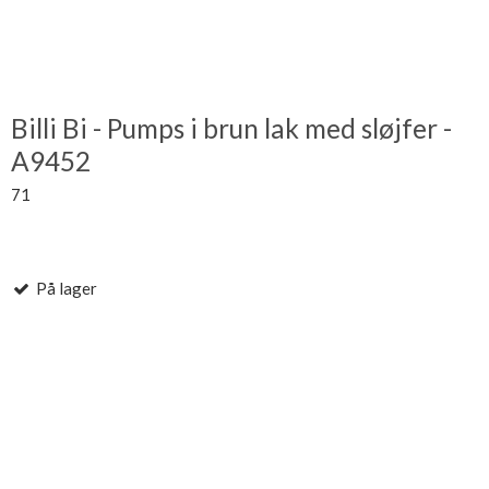
Billi Bi - Pumps i brun lak med sløjfer -
A9452
71
På lager