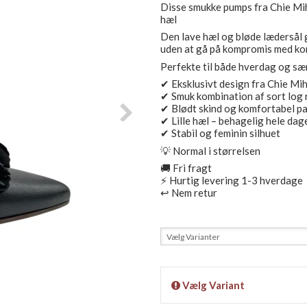
Disse smukke pumps fra Chie Mih
hæl
Den lave hæl og bløde lædersål 
uden at gå på kompromis med ko
Perfekte til både hverdag og særl
✔ Eksklusivt design fra Chie M
✔ Smuk kombination af sort log 
✔ Blødt skind og komfortabel 
✔ Lille hæl – behagelig hele da
✔ Stabil og feminin silhuet
💡 Normal i størrelsen
🚚 Fri fragt
⚡ Hurtig levering 1-3 hverdage
↩️ Nem retur
Vælg Varianter
Vælg Variant