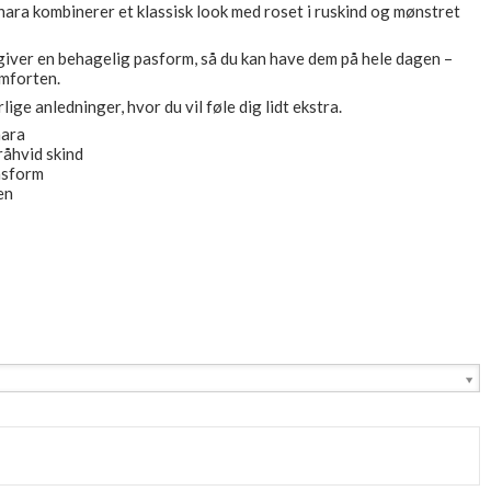
ara kombinerer et klassisk look med roset i ruskind og mønstret
giver en behagelig pasform, så du kan have dem på hele dagen –
mforten.
ige anledninger, hvor du vil føle dig lidt ekstra.
ihara
råhvid skind
pasform
gen