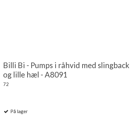
Billi Bi - Pumps i råhvid med slingback
og lille hæl - A8091
72
På lager