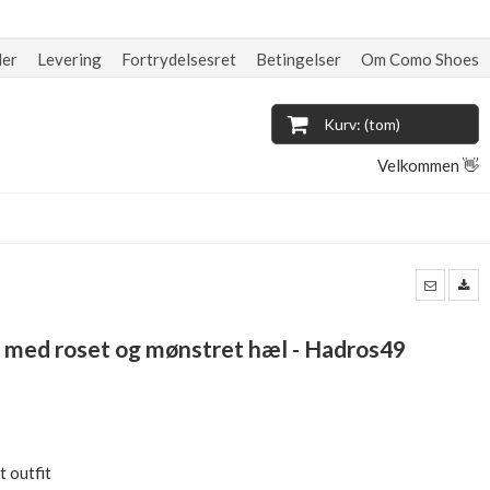
der
Levering
Fortrydelsesret
Betingelser
Om Como Shoes
Kurv: (tom)
Velkommen 👋
rt med roset og mønstret hæl - Hadros49
t outfit