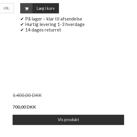
stk.
Læg i kurv
✔ På lager – klar til afsendelse
✔ Hurtig levering 1-3 hverdage
✔ 14 dages returret
1.400,00 DKK
700,00 DKK
Vis produkt