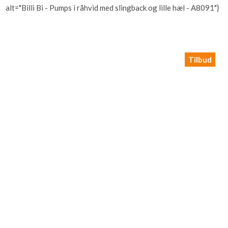
alt="Billi Bi - Pumps i råhvid med slingback og lille hæl - A8091"}
Tilbud